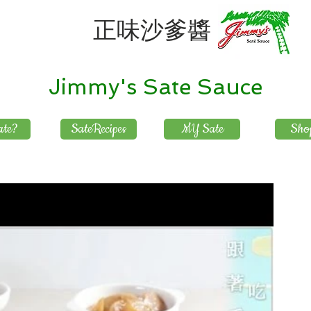
正味沙爹醬
Jimmy's Sate Sauce
te?
SateRecipes
MY Sate
Sho