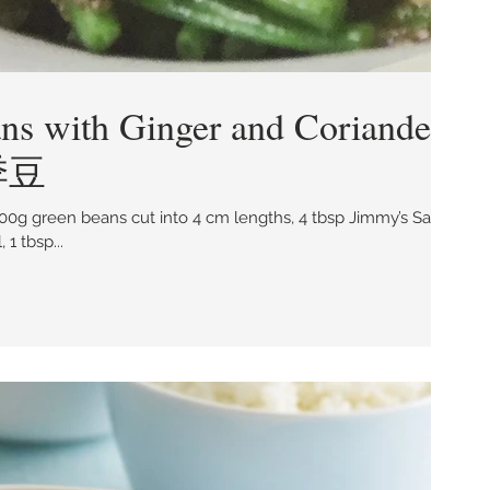
ns with Ginger and Coriander
季豆
 1 tbsp...