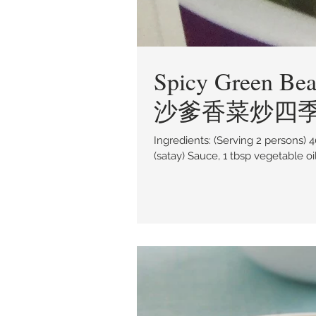
Spicy Green Bea
沙爹香菜炒四
Ingredients: (Serving 2 persons) 400g green beans cut into 4 cm lengths, 4 tbsp Jimmy’s Sate
(satay) Sauce, 1 tbsp vegetable oil,