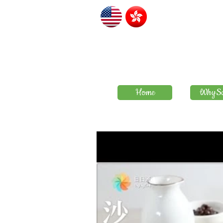
Home
WhySa