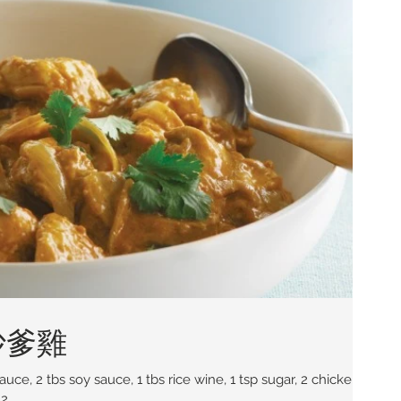
y 沙爹雞
...