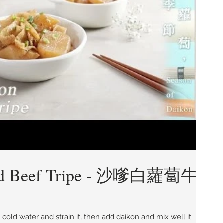
and Beef Tripe - 沙嗲白蘿蔔牛
h cold water and strain it, then add daikon and mix well it