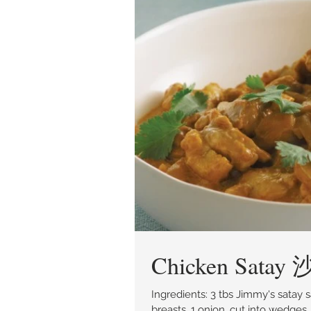
Chicken Sata
Ingredients: 3 tbs Jimmy's satay sauce, 2 tbs soy sauce, 1 tbs rice wine, 1 tsp sugar, 2 chicken
breasts, 1 onion, cut into wedges, 2