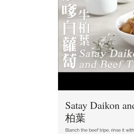
Satay Daikon 
柏葉
Blanch the beef tripe, rinse it wit