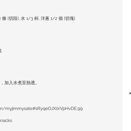
 條 [切段], 水 1/3 杯, 洋蔥 1/2 個 [切塊]
匙
丸，加入水煮至熱透。
e//n/myjimmysate#sRyqeOJX0rVpHvDE.99
snacks