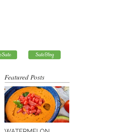
pSate
SateBlog
Featured Posts
WATERMELON
Introduction to