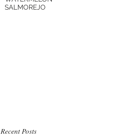
SALMOREJO
Jimmy's Sate Sauce
博客口中的Jimmy沙
爹醬
Recent Posts