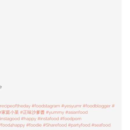
e
recipeoftheday
#foodstagram
#yesyumr
#foodblogger
#
#家庭小菜
#正味沙爹醬
#yummy
#asianfood
instagood
#happy
#instafood
#foodporn
#food4happy
#foodie
#Sharefood
#partyfood
#seafood