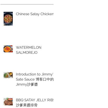
Chinese Satay Chicken
WATERMELON
SALMOREJO
Introduction to Jimmy's
Sate Sauce 博客口中的
Jimmy沙爹醬
BBQ SATAY JELLY RIBS
沙爹果醬排骨