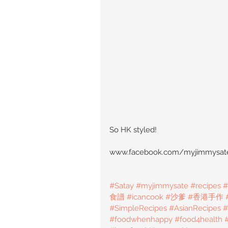
So HK styled!
www.facebook.com/myjimmysat
#Satay
#myjimmysate
#recipes
#
食譜
#icancook
#沙爹
#香港手作
#SimpleRecipes
#AsianRecipes
#
#foodwhenhappy
#food4health