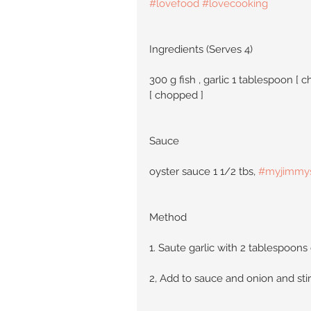
#lovefood
#lovecooking
Ingredients (Serves 4)
300 g fish , garlic 1 tablespoon [ c
[ chopped ]
Sauce
oyster sauce 1 1/2 tbs, 
#myjimmy
Method
1. Saute garlic with 2 tablespoons 
2, Add to sauce and onion and stir