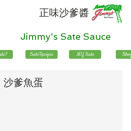
正味沙爹醬
Jimmy's Sate Sauce
te?
SateRecipes
MY Sate
Sho
ls － 沙爹魚蛋