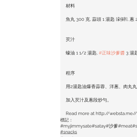
材料
魚丸 300 克, 蒜頭 1 湯匙 [剁碎], 蔥 2
芡汁
蠔油 1 1/2 湯匙, 
#正味沙爹醬
 3 湯
程序
用2湯匙油爆香蒜蓉、洋蔥、肉丸
加入芡汁及蔥段炒勻。
Read more at http://websta.m
標記：
#myjimmysate
#satay
#沙爹
#meat
#
#snacks